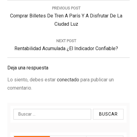
de
PREVIOUS POST
entradas
Previous
Comprar Billetes De Tren A París Y A Disfrutar De La
Post:
Ciudad Luz
NEXT POST
Next
Rentabilidad Acumulada ¿El Indicador Confiable?
Post:
Deja una respuesta
Lo siento, debes estar
conectado
para publicar un
comentario.
Buscar: