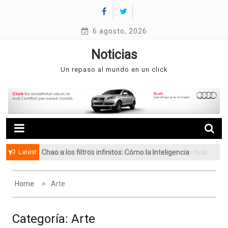
Skip
to
content
6 agosto, 2026
Noticias
Un repaso al mundo en un click
Latest
Chao a los filtros infinitos: Cómo la Inteligencia
Fundación FUNO consolida su red de apoyo con más
Artificial está cambiando la forma de buscar casa
de 3.5 millones de beneficiarios
en Venezuela
Home
Arte
Categoría:
Arte