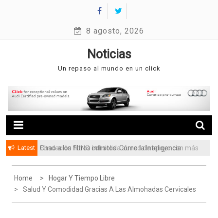
Skip
to
8 agosto, 2026
content
Noticias
Un repaso al mundo en un click
Latest
Chao a los filtros infinitos: Cómo la Inteligencia
Fundación FUNO consolida su red de apoyo con más
Artificial está cambiando la forma de buscar casa
de 3.5 millones de beneficiarios
en Venezuela
Home
Hogar Y Tiempo Libre
Salud Y Comodidad Gracias A Las Almohadas Cervicales