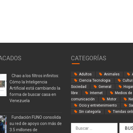
ACADOS
CATEGORÍAS
Adultos
Animales
Chao a los filtros infinitos:
Ciencia Tecnologia
Cultur
Cómo la Inteligencia
Sociedad
General
Hogar
Artificial está cambiando la
libre
Internet
Medios de
forma de buscar casa en
comunicación
Motor
Ne
Venezuela
Ocio y entretenimiento
Sa
Sin categoría
Tiendas onl
Fundación FUNO consolida
su red de apoyo con más de
Buscar:
3.5 millones de