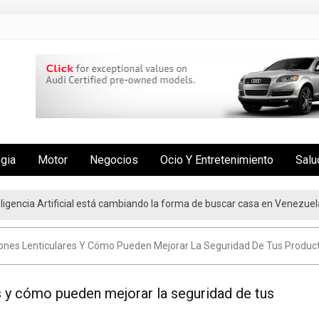
ogia
Motor
Negocios
Ocio Y Entretenimiento
Salu
nteligencia Artificial está cambiando la forma de buscar casa en Venezuel
oyo con más de 3.5 millones de beneficiarios
ones Lenticulares Y Cómo Pueden Mejorar La Seguridad De Tus Produc
s y cómo pueden mejorar la seguridad de tus