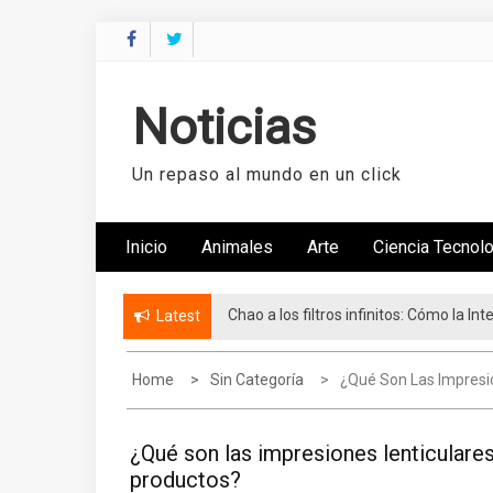
Skip
to
content
Noticias
Un repaso al mundo en un click
Inicio
Animales
Arte
Ciencia Tecnol
Chao a los filtros infinitos: Cómo la I
Fundación FUNO consolida su red de ap
Latest
Home
Sin Categoría
¿Qué Son Las Impresi
¿Qué son las impresiones lenticulare
productos?