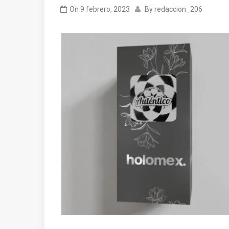
On
9 febrero, 2023
By
redaccion_206