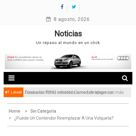
Skip
to
8 agosto, 2026
content
Noticias
Un repaso al mundo en un click
Latest
Fundación FUNO consolida su red de apoyo con más
de 3.5 millones de beneficiarios
Home
Sin Categoría
¿Puede Un Contendor Reemplazar A Una Volqueta?