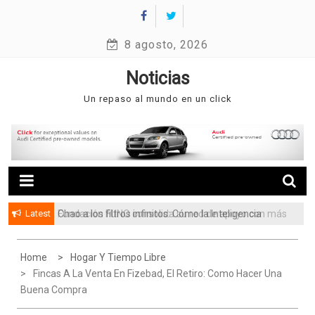
Skip
to
8 agosto, 2026
content
Noticias
Un repaso al mundo en un click
Latest
Chao a los filtros infinitos: Cómo la Inteligencia
Fundación FUNO consolida su red de apoyo con más
Artificial está cambiando la forma de buscar casa
de 3.5 millones de beneficiarios
en Venezuela
Home
Hogar Y Tiempo Libre
Fincas A La Venta En Fizebad, El Retiro: Como Hacer Una
Buena Compra