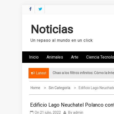
Skip
to
content
Noticias
Un repaso al mundo en un click
Inicio
Animales
Arte
Ciencia Tecnol
Chao a los filtros infinitos: Cómo la I
Fundación FUNO consolida su red de ap
Latest
Home
Sin Categoría
Edificio Lago Neucha
Edificio Lago Neuchatel Polanco co
On
21 julio, 2022
By
admin