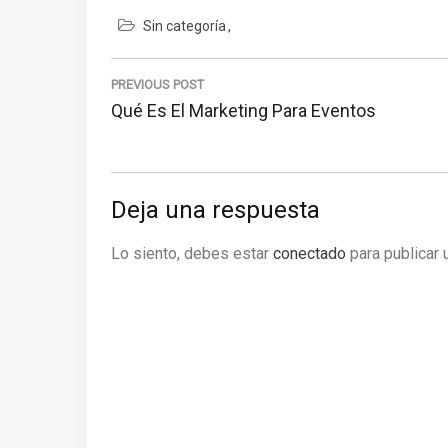
Sin categoría
Navegación
de
PREVIOUS POST
Previous
Qué Es El Marketing Para Eventos
entradas
Post:
Deja una respuesta
Lo siento, debes estar
conectado
para publicar 