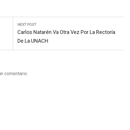
NEXT POST
Next
Carlos Natarén Va Otra Vez Por La Rectoría
Post:
De La UNACH
un comentario.