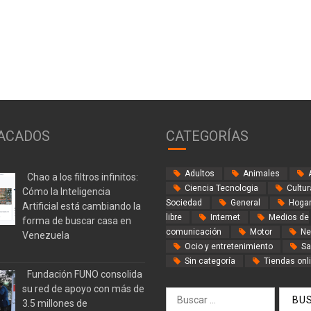
ACADOS
CATEGORÍAS
Adultos
Animales
Chao a los filtros infinitos:
Ciencia Tecnologia
Cultur
Cómo la Inteligencia
Sociedad
General
Hogar
Artificial está cambiando la
libre
Internet
Medios de
forma de buscar casa en
comunicación
Motor
Ne
Venezuela
Ocio y entretenimiento
Sa
Sin categoría
Tiendas onl
Fundación FUNO consolida
su red de apoyo con más de
Buscar:
3.5 millones de