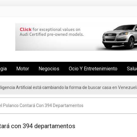
ogia
Motor
Negocios
Ocio Y Entretenimiento
Salu
nteligencia Artificial está cambiando la forma de buscar casa en Venezuel
oyo con más de 3.5 millones de beneficiarios
tel Polanco Contará Con 394 Departamentos
ntará con 394 departamentos