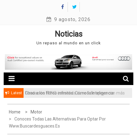
Skip
to
9 agosto, 2026
content
Noticias
Un repaso al mundo en un click
Latest
Chao a los filtros infinitos: Cómo la Inteligencia
Fundación FUNO consolida su red de apoyo con más
Artificial está cambiando la forma de buscar casa
de 3.5 millones de beneficiarios
en Venezuela
Home
Motor
Conoces Todas Las Alternativas Para Optar Por
Www.buscardesguaces.es