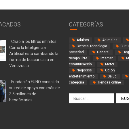
ACADOS
CATEGORÍAS
Adultos
Animales
Chao a los filtros infinitos:
Ciencia Tecnologia
Cultu
Cómo la Inteligencia
Sociedad
General
Hog
Artificial está cambiando la
tiempo libre
Internet
M
forma de buscar casa en
comunicación
Motor
Venezuela
Negocios
Ocio y
entretenimiento
Salud
Fundación FUNO consolida
categoría
Tiendas online
su red de apoyo con más de
3.5 millones de
Buscar:
beneficiarios