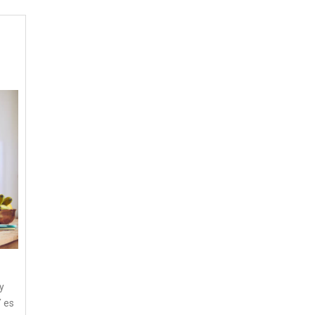
y
Y es