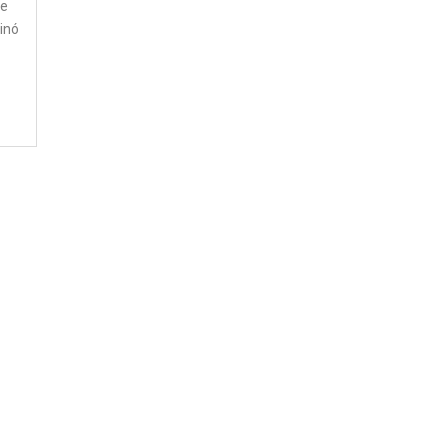
de
inó