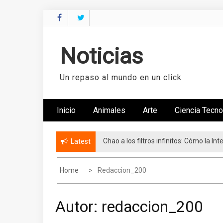
Skip
to
content
Noticias
Un repaso al mundo en un click
Inicio
Animales
Arte
Ciencia Tecno
Chao a los filtros infinitos: Cómo la I
Fundación FUNO consolida su red de ap
Latest
Home
Redaccion_200
Autor:
redaccion_200