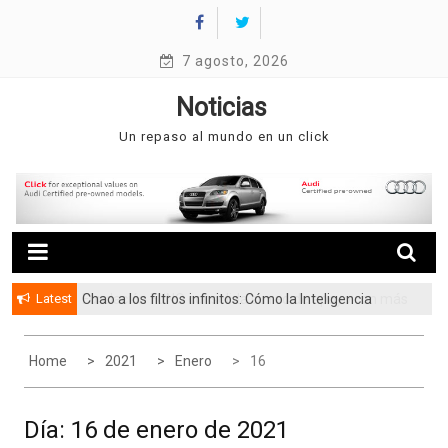
Skip
to
content
7 agosto, 2026
Noticias
Un repaso al mundo en un click
Latest
Chao a los filtros infinitos: Cómo la Inteligencia
Fundación FUNO consolida su red de apoyo con más
Artificial está cambiando la forma de buscar casa
de 3.5 millones de beneficiarios
en Venezuela
Home
2021
Enero
16
Día:
16 de enero de 2021