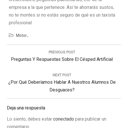
empresa a la que pertenece. Así te ahorrarás sustos,
no te montes si no estás seguro de qué es un taxista
profesional.
Motor
Navegación
de
PREVIOUS POST
entradas
Previous
Preguntas Y Respuestas Sobre El Césped Artificial
Post:
NEXT POST
Next
¿Por Qué Deberíamos Hablar A Nuestros Alumnos De
Post:
Desguaces?
Deja una respuesta
Lo siento, debes estar
conectado
para publicar un
comentario.