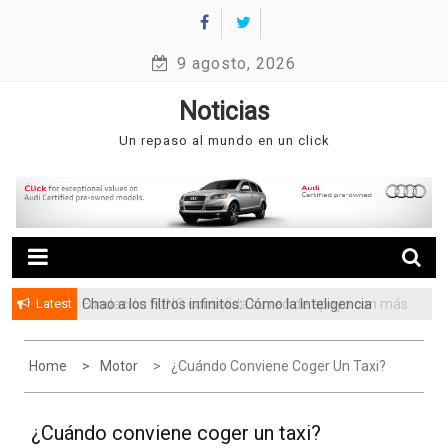
Skip
to
9 agosto, 2026
content
Noticias
Un repaso al mundo en un click
Latest
Chao a los filtros infinitos: Cómo la Inteligencia
Fundación FUNO consolida su red de apoyo con más
Artificial está cambiando la forma de buscar casa
de 3.5 millones de beneficiarios
en Venezuela
Home
Motor
¿Cuándo Conviene Coger Un Taxi?
¿Cuándo conviene coger un taxi?